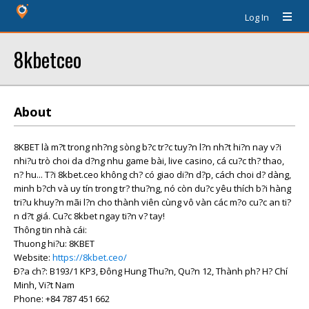
Log In
8kbetceo
About
8KBET là m?t trong nh?ng sòng b?c tr?c tuy?n l?n nh?t hi?n nay v?i
nhi?u trò choi da d?ng nhu game bài, live casino, cá cu?c th? thao,
n? hu... T?i 8kbet.ceo không ch? có giao di?n d?p, cách choi d? dàng,
minh b?ch và uy tín trong tr? thu?ng, nó còn du?c yêu thích b?i hàng
tri?u khuy?n mãi l?n cho thành viên cùng vô vàn các m?o cu?c an ti?
n d?t giá. Cu?c 8kbet ngay ti?n v? tay!
Thông tin nhà cái:
Thuong hi?u: 8KBET
Website:
https://8kbet.ceo/
Ð?a ch?: B193/1 KP3, Ðông Hung Thu?n, Qu?n 12, Thành ph? H? Chí
Minh, Vi?t Nam
Phone: +84 787 451 662