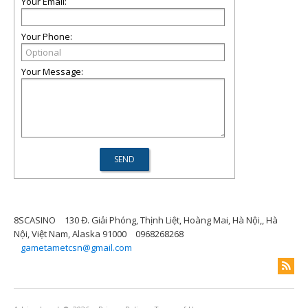
Your Email:
Your Phone:
Your Message:
8SCASINO
130 Đ. Giải Phóng, Thịnh Liệt, Hoàng Mai, Hà Nội,, Hà
Nội, Việt Nam, Alaska 91000
0968268268
gametametcsn@gmail.com