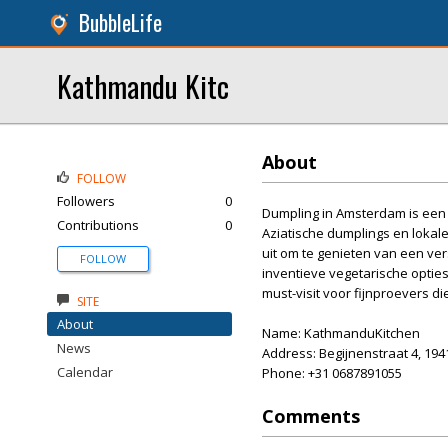
BubbleLife
Kathmandu Kitc
About
FOLLOW
Followers
0
Dumpling in Amsterdam is een c
Contributions
0
Aziatische dumplings en lokal
uit om te genieten van een ve
FOLLOW
inventieve vegetarische optie
must-visit voor fijnproevers d
SITE
About
Name: KathmanduKitchen
News
Address: Begijnenstraat 4, 194
Calendar
Phone: +31 0687891055
Comments