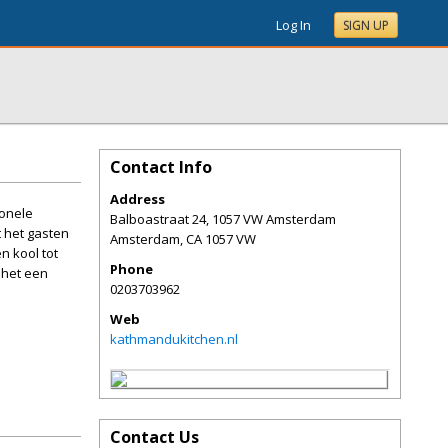
Log In
SIGN UP
Contact Info
Address
ionele
Balboastraat 24, 1057 VW Amsterdam
 het gasten
Amsterdam
,
CA
1057 VW
n kool tot
Phone
 het een
0203703962
Web
kathmandukitchen.nl
Contact Us