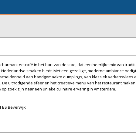
harmant eetcafé in het hart van de stad, dat een heerlijke mix van tradit
e Nederlandse smaken biedt. Met een gezellige, moderne ambiance nodigt
rscheidenheid aan handgemaakte dumplings, van klassiek varkensvlees e
s. De uitnodigende sfeer en het creatieve menu van het restaurant maken
ie op zoek zijn naar een unieke culinaire ervaring in Amsterdam.
1 BS Beverwijk