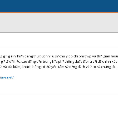
g gi? giá r? hi?n dang thu hút nhi?u s? chú ý do chi phí th?p và th?i gian ho
gi? t? d?i h?c, cao d?ng d?n trung h?c ph? thông du?c t?o ra v?i d? chính xác
 l?i và ti?t ki?m, khách hàng có th? yên tâm s? d?ng d?ch v? ? co s? chúng tôi.
iare.net/