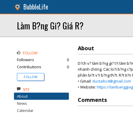
BubbleLife
Làm B?ng Gi? Giá R?
About
FOLLOW
Followers
0
D?ch v? làm b?ng gi? t?i làm b?n
Contributions
0
nhanh chóng. Các lo?i b?ng c?p 
phân bi?t v?i b?ng th?t. R?t ti?n
FOLLOW
• Gmail:
ductaibc4@gmail.com
• Website:
https://lambanggiag
SITE
About
Comments
News
Calendar