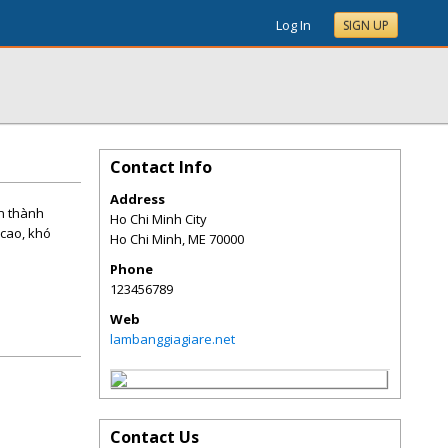
Log In
SIGN UP
Contact Info
Address
àn thành
Ho Chi Minh City
 cao, khó
Ho Chi Minh
,
ME
70000
Phone
123456789
Web
lambanggiagiare.net
Contact Us