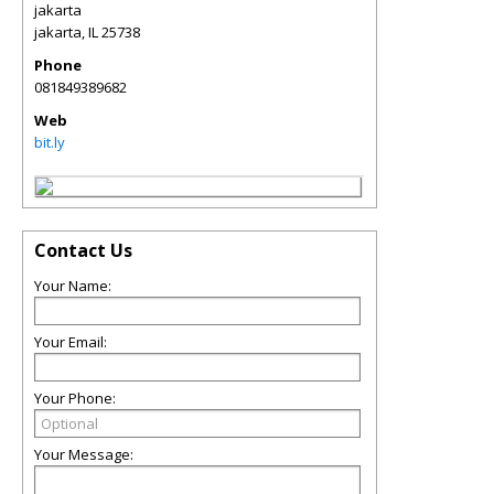
jakarta
jakarta
,
IL
25738
Phone
081849389682
Web
bit.ly
Contact Us
Your Name:
Your Email:
Your Phone:
Your Message: