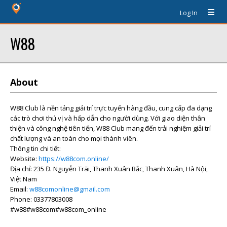
Log In
W88
About
W88 Club là nền tảng giải trí trực tuyến hàng đầu, cung cấp đa dạng
các trò chơi thú vị và hấp dẫn cho người dùng. Với giao diện thân
thiện và công nghệ tiên tiến, W88 Club mang đến trải nghiệm giải trí
chất lượng và an toàn cho mọi thành viên.
Thông tin chi tiết:
Website:
https://w88com.online/
Địa chỉ: 235 Đ. Nguyễn Trãi, Thanh Xuân Bắc, Thanh Xuân, Hà Nội,
Việt Nam
Email:
w88comonline@gmail.com
Phone: 03377803008
#w88#w88com#w88com_online