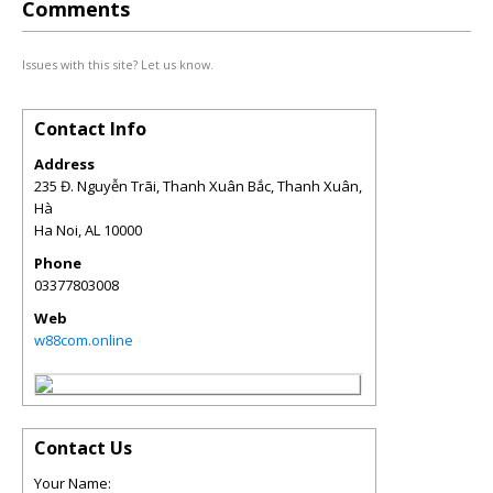
Comments
Issues with this site? Let us know.
Contact Info
Address
235 Đ. Nguyễn Trãi, Thanh Xuân Bắc, Thanh Xuân,
Hà
Ha Noi
,
AL
10000
Phone
03377803008
Web
w88com.online
Contact Us
Your Name: