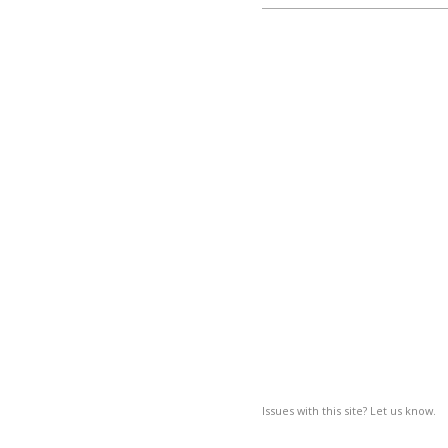
Issues with this site? Let us know.