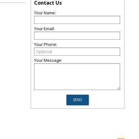
Contact Us
Your Name:
Your Email:
Your Phone:
Your Message: