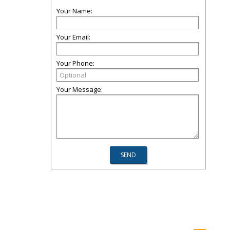
Your Name:
Your Email:
Your Phone:
Your Message: