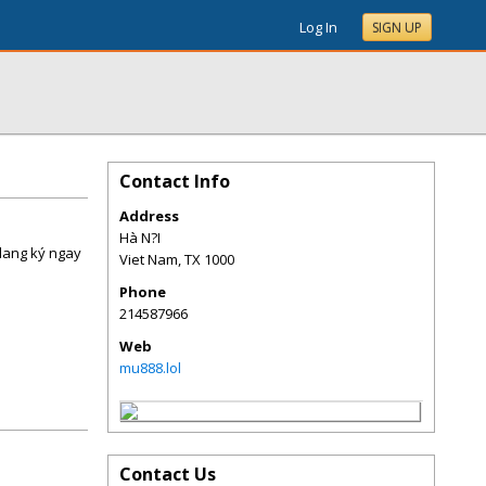
Log In
SIGN UP
Contact Info
Address
Hà N?I
 dang ký ngay
Viet Nam
,
TX
1000
Phone
214587966
Web
mu888.lol
Contact Us